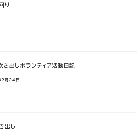
回り
日
 炊き出しボランティア活動日記
年2月24日
炊き出し