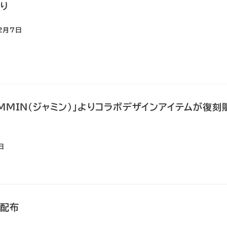
回り
2月7日
AMMIN（ジャミン）」よりコラボデザインアイテムが復刻
日
類配布