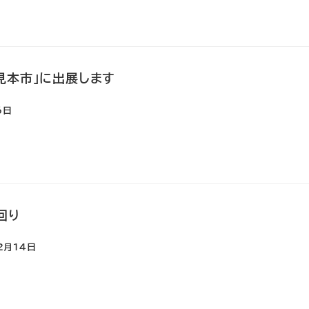
見本市」に出展します
6日
回り
2月14日