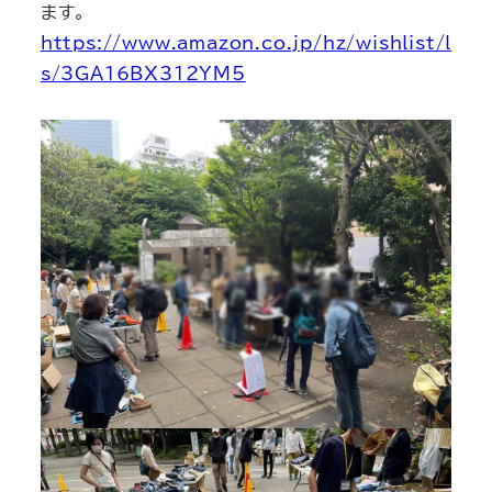
ます。
https://www.amazon.co.jp/hz/wishlist/l
s/3GA16BX312YM5