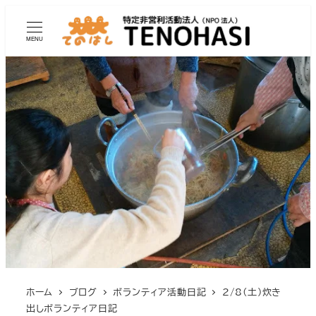
MENU
ホーム
ブログ
ボランティア活動日記
2/8(土)炊き
出しボランティア日記