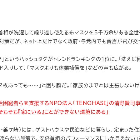
首相が洗濯して繰り返し使える布マスクを5千万余りある全世
対策だが、ネット上だけでなく政府・与党内でも賛否が飛び交
ク」というハッシュタグがトレンドランキングの1位に。「洗えば
ド入りして、「マスクよりも休業補償を」などの声も広がる。
2枚あっても……」と困り顔だ。「家族分までとは主張しないけ
活困窮者らを支援するNPO法人「TENOHASI」の清野賢
そもそも『家にいる』ことができない環境にある」
・釜ケ崎）には、ゲストハウスや民泊などに暮らし、定まった
き渡らない施策で、安倍首相のパフォーマンスにしか見えない