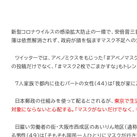
新型コロナウイルスの感染拡大防止の一環で、安倍晋三
薄は依然解消されず、政府が頭を悩ますマスク不足への
ツイッターでは、アベノミクスをもじった「#アベノマス
の投稿だけでなく、「#マスク2枚でごまかすな」もトレン
7人家族で都内に住むパートの女性（44）は「我が家に
日本郵政の仕組みを使って配るとされるが、
東京で生
対象にならないと心配する。「マスクがないだけでなく、
日雇い労働者の街・大阪市西成区のあいりん地区（通称
る男性（49）は「そもそも国民一人ひとりにマスクが行