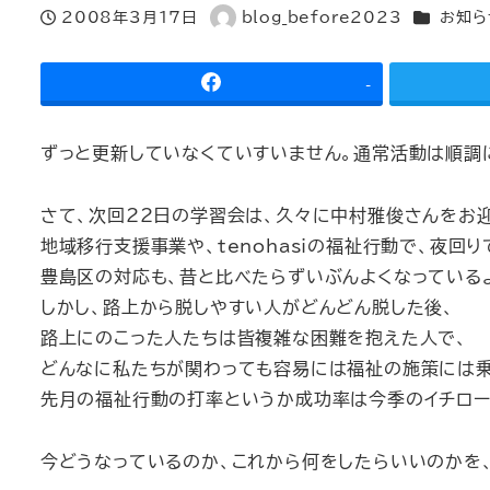
カテゴリー
2008年3月17日
blog_before2023
お知ら
投稿日
著
者
-
ずっと更新していなくていすいません。通常活動は順調
さて、次回22日の学習会は、久々に中村雅俊さんをお
地域移行支援事業や、tenohasiの福祉行動で、夜
豊島区の対応も、昔と比べたらずいぶんよくなっているよ
しかし、路上から脱しやすい人がどんどん脱した後、
路上にのこった人たちは皆複雑な困難を抱えた人で、
どんなに私たちが関わっても容易には福祉の施策には乗
先月の福祉行動の打率というか成功率は今季のイチロー
今どうなっているのか、これから何をしたらいいのかを