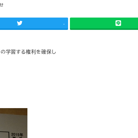
せ
-
ちの学習する権利を確保し