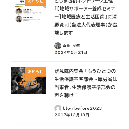
としま包摂ネットワーク主催
お知らせ
「【地域サポーター養成セミナ
ー】地域医療と生活困窮」に清
野賢司（当法人代表理事）が登
壇します
幸田 良佑
2024年5月21日
緊急院内集会 「もうひとつの
お知らせ
生活保護基準部会～厚労省は
当事者、生活保護基準部会の
声を聴け！
blog_before2023
2017年12月18日