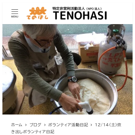
MENU
ホーム
ブログ
ボランティア活動日記
12/14(土)炊
き出しボランティア日記