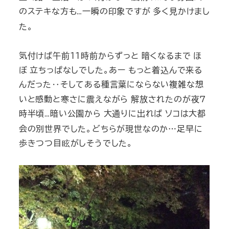
のステキな方も
一瞬の印象ですが 多く見かけまし
…
た。
気付けば午前
11
時前からずっと 暗くなるまで ほ
ぼ 立ちっぱなしでした。あー もっと着込んで来る
んだった
‥
そしてある種言葉にならない複雑な想
いと感動と寒さに震えながら 解放されたのが夜７
時半頃
暗い公園から 大通りに出れば ソコは大都
…
会の別世界でした。どちらが現世なのか…足早に
歩きつつ目眩がしそうでした。