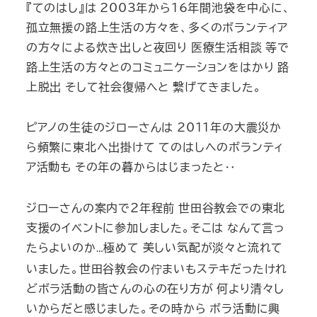
『てのはし』は
2003
年から
16
年間池袋を中心に、
孤立無援の路上生活の方々を、多くのボランティア
の方々による炊き出しと夜回り 医療生活相談 等で
路上生活の方々とのコミュニケーションをはかり 路
上脱出 そして社会復帰へと 繋げてきました。
ピアノの生徒のジローさんは
2011
年の大震災か
ら頻繁に東北へ出掛けて
てのはしへのボランティ
ア活動も その年の暮からはじまったと
‥
ジローさんの案内で２年程前
世田谷教会での東北
支援のイベントに参加しました。そこは なんて言っ
たらよいのか
極めて 美しい気配が淡々と流れて
…
いました。世田谷教会の佇まいもステキだったけれ
どボラ活動の皆さんの心の在り方が 何より清々し
いからだと感じました。その時から ボラ活動に興