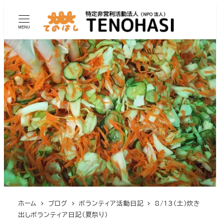
MENU
ホーム
ブログ
ボランティア活動日記
8/13(土)炊き
出しボランティア日記(夏祭り)