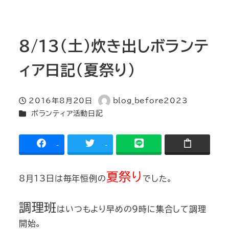
8/13(土)炊き出しボランテ
ィア日記(夏祭り)
2016年8月20日
blog_before2023
投稿日
著
カテゴリー
ボランティア活動日記
者
-
-
夏祭り
8月13日は毎年恒例の
でした。
調理班
はいつもより早めの９時に集合して調理
開始。