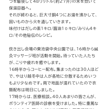
つを駆使して48リットル（約27升）の米を炊いて
保温容器へ。
それが終わると、巨大寸胴４つにお湯を沸かして、
固いものから火を通していきます。
味付けはだしの素１キロ/醤油１０キロ/みりん４キ
ロ/その他秘伝のレシピ。
炊き出し会場の東池袋中央公園では、16時から鍼
灸マッサージ班が活動を開始。待っていた人たち
が、こりや疲れを癒やします。
16時半からコーヒー配布。集まったのは30人ほど
で、やはり越冬中は人が各地に分散するためいつ
もより少なめです。雨で地面が濡れていたので衣
類配布は明日にしました。
17時からは、医療相談。40人あまりの皆さんが、
ボランティア医師の診察を受けました。特に重篤な