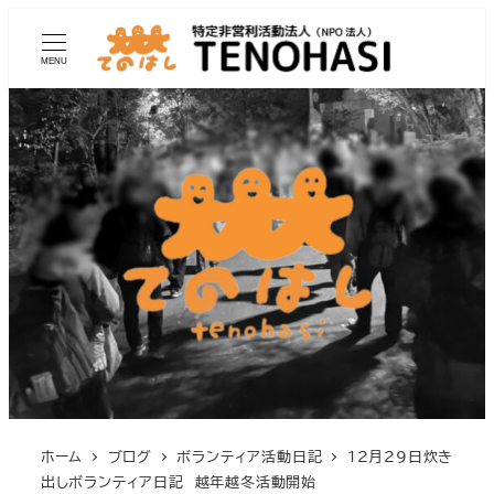
MENU
ホーム
ブログ
ボランティア活動日記
12月29日炊き
出しボランティア日記 越年越冬活動開始