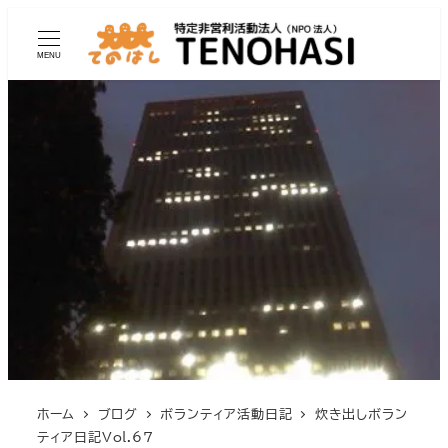
MENU
ホーム
ブログ
ボランティア活動日記
炊き出しボラン
ティア日記Vol.67