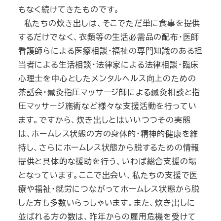
もなく続けてきたものです。
私たちの炊き出しは、そこでただ単に食事を提供
するだけでなく、衣類等の生活必需品の配布・医師
看護師らによる医療相談・福祉の専門知識のある担
当者による生活相談・法律家による法律相談・臨床
心理士を中心としたメンタルヘルス向上のための
茶話会・鍼灸指圧マッサージ師による鍼灸相談と指
圧マッサージ施術など様々な支援活動を行ってい
ます。ですから、炊き出しとはいいつつその実態
は、ホームレス状態の方の身体的・精神的健康を維
持し、さらにホームレス状態から脱するための情報
提供と具体的な援助を行う、いわば総合支援の場
となっています。ここで出会い、私たちの支援で医
療や福祉・就労につながってホームレス状態から脱
した方も多数いらっしゃいます。また、炊き出しに
並ばれる方の数は、昨年からの雇用危機を受けて