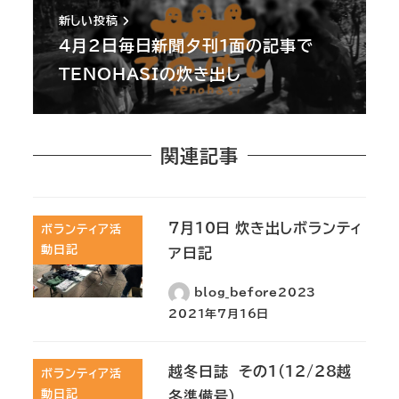
新しい投稿
4月2日毎日新聞夕刊1面の記事で
TENOHASIの炊き出し
関連記事
7月10日 炊き出しボランティ
ボランティア活
動日記
ア日記
blog_before2023
2021年7月16日
越冬日誌 その１(12/28越
ボランティア活
動日記
冬準備号)