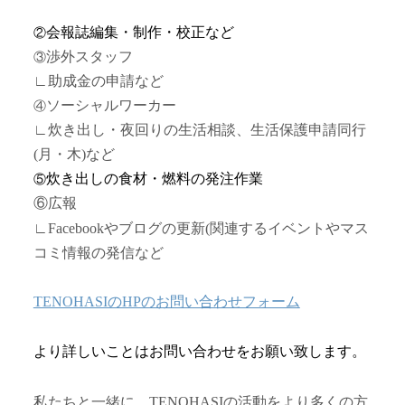
会報誌編集・制作・校正など
②
渉外スタッフ
③
∟助成金の申請など
ソーシャルワーカー
④
∟炊き出し・夜回りの生活相談、生活保護申請同行
(
月・木
)
など
炊き出しの食材・燃料の発注作業
⑤
⑥
広報
∟
Facebook
やブログの更新
(
関連するイベントやマス
コミ情報の発信など
TENOHASIのHPのお問い合わせフォーム
より詳しいことはお問い合わせをお願い致します。
私たちと一緒に、
TENOHASI
の活動をより多くの方